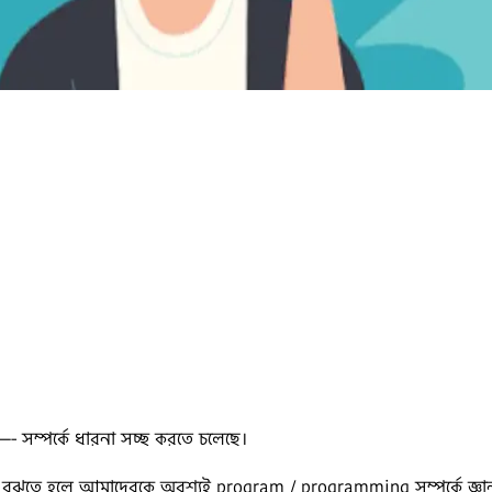
্পর্কে ধারনা সচ্ছ করতে চলেছে।
া বুঝতে হলে আমাদেরকে অবশ্যই program / programming সম্পর্কে জ্ঞ