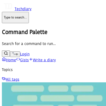
Techdiary
Type to search
...
Command Palette
Search for a command to run...
Login
বাং
Home
Gists
Write a diary
Topics
All tags