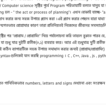
Computer science সৃষ্টির পূর্বে Program পরিভাষাটি বলতে মানুষ য
হল - " the act or process of planning"। এখন বোঝাই যাচ্ছে- "a plan
করার জন্য সহজ উপায়ে প্ল্যান করা ।এই প্ল্যান করার পেছনে যারা মাথা ঘা
ন্মগতভাবে প্রোগ্রামার কারণ তারা প্রতিনিয়তই নিজেদের জীবনের সমস্যাগ
ির পর "প্রোগ্রাম / প্রোগ্রামিং" নিয়ে পর্যালোচনা করি তাহলে বুঝতে পারব যে,
া শুধু মাত্র দুইটি প্রতীক(০,১) ব্যবহার করে। আর এই শুধুমাত্র দুটি প্
িন ব্যাপারটিকে সহজ উপায়ে সমাধান করার জন্যই (প্রোগ্রাম/প্রোগ্রামিং)
x-গুলিকেই মনে করছি programming । C , C++, Java , js , python
 পদ্ধতিতে গানিতিকভাবে numbers, letters and signs দেখানো এবং স