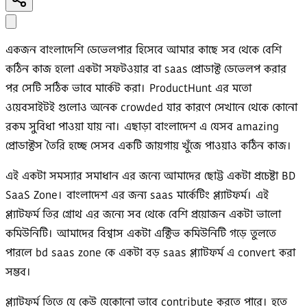
একজন বাংলাদেশি ডেভেলপার হিসেবে আমার কাছে সব থেকে বেশি
কঠিন কাজ হলো একটা সফটওয়ার বা saas প্রোডাক্ট ডেভেলপ করার
পর সেটি সঠিক ভাবে মার্কেট করা। ProductHunt এর মতো
ওয়েবসাইটই গুলোও অনেক crowded যার কারণে সেখানে থেকে কোনো
রকম সুবিধা পাওয়া যায় না। এছাড়া বাংলাদেশ এ যেসব amazing
প্রোডাক্টস তৈরি হচ্ছে সেসব একটি জায়গায় খুঁজে পাওয়াও কঠিন কাজ।
এই একটা সমস্যার সমাধান এর জন্যে আমাদের ছোট্ট একটা প্রচেষ্টা BD
SaaS Zone। বাংলাদেশ এর জন্য saas মার্কেটিং প্ল্যাটফর্ম। এই
প্ল্যাটফর্ম তির গ্রোথ এর জন্যে সব থেকে বেশি প্রয়োজন একটা ভালো
কমিউনিটি। আমাদের বিশ্বাস একটা এক্টিভ কমিউনিটি গড়ে তুলতে
পারলে bd saas zone কে একটা বড় saas প্ল্যাটফর্ম এ convert করা
সম্ভব।
প্ল্যাটফর্ম তিতে যে কেউ যেকোনো ভাবে contribute করতে পারে। হতে