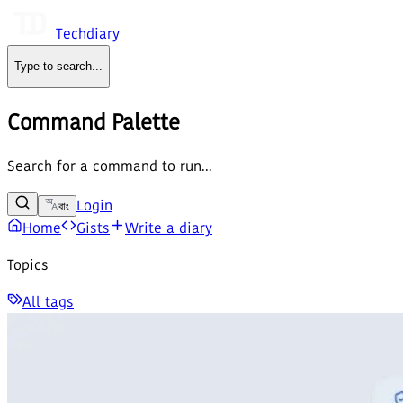
Techdiary
Type to search
...
Command Palette
Search for a command to run...
Login
বাং
Home
Gists
Write a diary
Topics
All tags